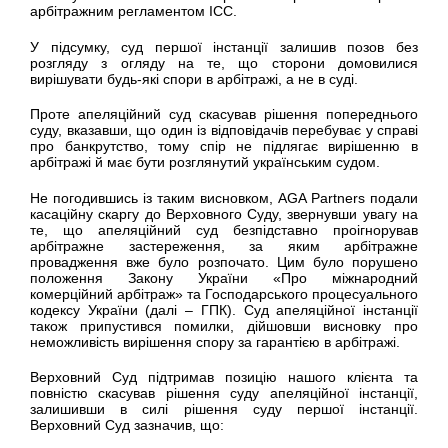
арбітражним регламентом ICC.
У підсумку, суд першої інстанції залишив позов без
розгляду з огляду на те, що сторони домовилися
вирішувати будь-які спори в арбітражі, а не в суді.
Проте апеляційний суд скасував рішення попереднього
суду, вказавши, що один із відповідачів перебуває у справі
про банкрутство, тому спір не підлягає вирішенню в
арбітражі й має бути розглянутий українським судом.
Не погодившись із таким висновком, AGA Partners подали
касаційну скаргу до Верховного Суду, звернувши увагу на
те, що апеляційний суд безпідставно проігнорував
арбітражне застереження, за яким арбітражне
провадження вже було розпочато. Цим було порушено
положення Закону України «Про міжнародний
комерційний арбітраж» та Господарського процесуального
кодексу України (далі – ГПК). Суд апеляційної інстанції
також припустився помилки, дійшовши висновку про
неможливість вирішення спору за гарантією в арбітражі.
Верховний Суд підтримав позицію нашого клієнта та
повністю скасував рішення суду апеляційної інстанції,
залишивши в силі рішення суду першої інстанції.
Верховний Суд зазначив, що: