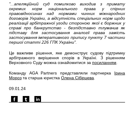
"...апеляційний суд помилково виходив з примату
окремих норм національного права у спірних
правовідносинах над нормами чинних міжнародних
договорів України, а відсутність спеціальних норм щодо
реалізації арбітражної угоди стороною якої є боржник у
справі про банкрутство - безпідставно тлумачив як
підставу для застосування аналогії права замість
застосування імперативного припису пункту 7 частини
першої статті 226 ГПК України".
Це важливе рішення, яке демонструє судову підтримку
арбітражного вирішення спорів в Україні. З рішенням
Верховного Суду можна ознайомитися за
посиланням
.
Команду AGA Partners представляли партнерка
Ірина
Мороз
та старша юристка
Олена Сібірцева
.
09.01.24