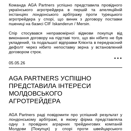
Команда AGA Partners успішно представила провідного
українського агротрейдера в першій та апеляційній
інстанціях лондонського арбітражу проти турецького
агротрейдера у спорі, що виник з договору поставки
пшениці на базисі CIF Iskanderun / Mersin.
Спір стосувався неправомірної відмови покупця від
виконання договору на підставі того, що він нібито не був
укладений, та подальшої відправки Клієнта в передчасний
дефолт через нібито непоставку зерна у встановлений
договором строк.
05.05.26
AGA PARTNERS УСПІШНО
ПРЕДСТАВИЛА ІНТЕРЕСИ
МОЛДОВСЬКОГО
АГРОТРЕЙДЕРА
AGA Partners раді повідомити про успішний результат у
лондонському арбітражі, в якому фірма представляла
одну з провідних аграрних трейдингових компаній
Молдови (Покупця) у спорі проти швейцарського