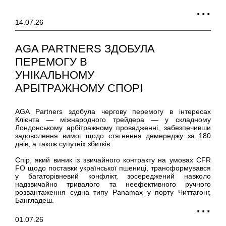
14.07.26
AGA PARTNERS ЗДОБУЛА
ПЕРЕМОГУ В
УНІКАЛЬНОМУ
АРБІТРАЖНОМУ СПОРІ
AGA Partners здобула чергову перемогу в інтересах
Клієнта — міжнародного трейдера — у складному
Лондонському арбітражному провадженні, забезпечивши
задоволення вимог щодо стягнення демереджу за 180
днів, а також супутніх збитків.
Спір, який виник із звичайного контракту на умовах CFR
FO щодо поставки української пшениці, трансформувався
у багаторівневий конфлікт, зосереджений навколо
надзвичайно тривалого та неефективного ручного
розвантаження судна типу Panamax у порту Читтагонг,
Бангладеш.
01.07.26