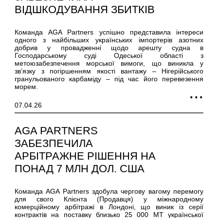
ВІДШКОДУВАННЯ ЗБИТКІВ
Команда AGA Partners успішно представила інтереси
одного з найбільших українських імпортерів азотних
добрив у провадженні щодо арешту судна в
Господарському суді Одеської області з
метоюзабезпечення морської вимоги, що виникла у
зв’язку з погіршенням якості вантажу – Нігерійського
гранульованого карбаміду – під час його перевезення
морем.
07.04.26
AGA PARTNERS
ЗАБЕЗПЕЧИЛА
АРБІТРАЖНЕ РІШЕННЯ НА
ПОНАД 7 МЛН ДОЛ. США
Команда AGA Partners здобула чергову вагому перемогу
для свого Клієнта (Продавця) у міжнародному
комерційному арбітражі в Лондоні, що виник із серії
контрактів на поставку близько 25 000 МТ української