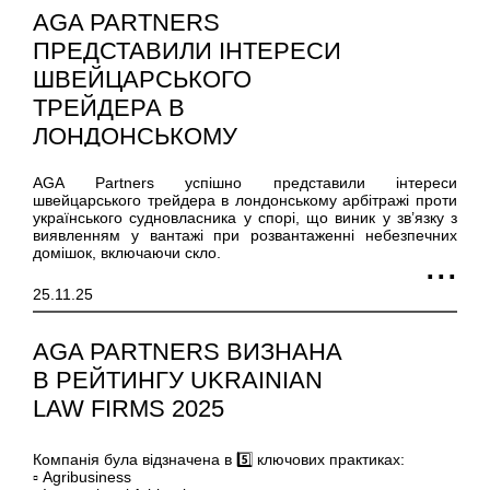
AGA PARTNERS
ПРЕДСТАВИЛИ ІНТЕРЕСИ
ШВЕЙЦАРСЬКОГО
ТРЕЙДЕРА В
ЛОНДОНСЬКОМУ
АРБІТРАЖІ ПРОТИ
AGA Partners успішно представили інтереси
УКРАЇНСЬКОГО
швейцарського трейдера в лондонському арбітражі проти
СУДНОВЛАСНИКА
українського судновласника у спорі, що виник у зв’язку з
виявленням у вантажі при розвантаженні небезпечних
домішок, включаючи скло.
25.11.25
AGA PARTNERS ВИЗНАНА
В РЕЙТИНГУ UKRAINIAN
LAW FIRMS 2025
Компанія була відзначена в 5️⃣ ключових практиках:
▫ Agribusiness