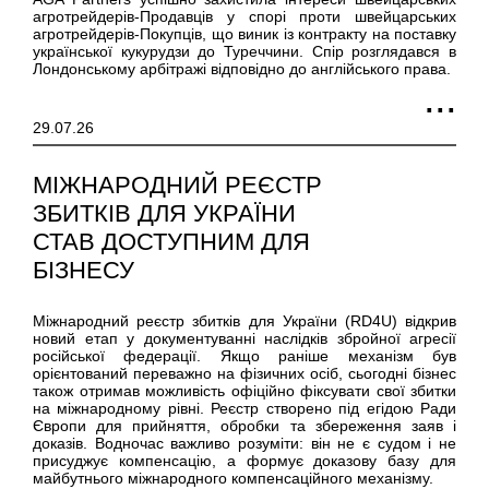
агротрейдерів-Продавців у спорі проти швейцарських
агротрейдерів-Покупців, що виник із контракту на поставку
української кукурудзи до Туреччини. Спір розглядався в
Лондонському арбітражі відповідно до англійського права.
29.07.26
МІЖНАРОДНИЙ РЕЄСТР
ЗБИТКІВ ДЛЯ УКРАЇНИ
СТАВ ДОСТУПНИМ ДЛЯ
БІЗНЕСУ
Міжнародний реєстр збитків для України (RD4U) відкрив
новий етап у документуванні наслідків збройної агресії
російської федерації. Якщо раніше механізм був
орієнтований переважно на фізичних осіб, сьогодні бізнес
також отримав можливість офіційно фіксувати свої збитки
на міжнародному рівні. Реєстр створено під егідою Ради
Європи для прийняття, обробки та збереження заяв і
доказів. Водночас важливо розуміти: він не є судом і не
присуджує компенсацію, а формує доказову базу для
майбутнього міжнародного компенсаційного механізму.