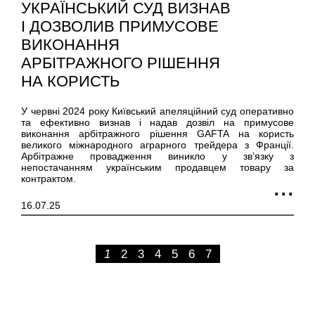
УКРАЇНСЬКИЙ СУД ВИЗНАВ
І ДОЗВОЛИВ ПРИМУСОВЕ
ВИКОНАННЯ
АРБІТРАЖНОГО РІШЕННЯ
НА КОРИСТЬ
ФРАНЦУЗЬКОЇ
У червні 2024 року Київський апеляційний суд оперативно
ТОРГОВЕЛЬНОЇ КОМПАНІЇ
та ефективно визнав і надав дозвіл на примусове
виконання арбітражного рішення GAFTA на користь
великого міжнародного аграрного трейдера з Франції.
Арбітражне провадження виникло у зв’язку з
непостачанням українським продавцем товару за
контрактом.
16.07.25
1
2
3
4
5
6
7