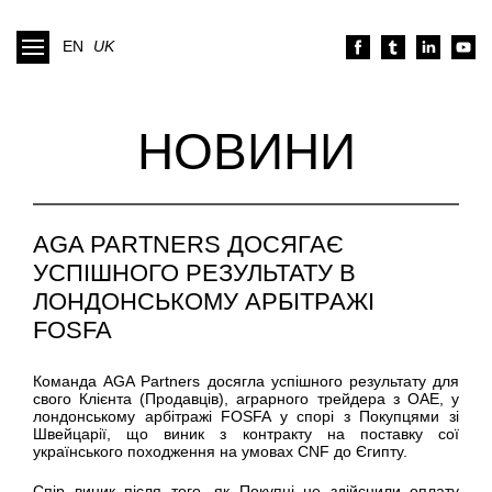
EN
UK
НОВИНИ
AGA PARTNERS ДОСЯГАЄ
УСПІШНОГО РЕЗУЛЬТАТУ В
ЛОНДОНСЬКОМУ АРБІТРАЖІ
FOSFA
Команда AGA
Partners
досягла успішного результату для
свого Клієнта (Продавців), аграрного
тре
йдера
з ОАЕ, у
лондонському арбітражі FOSFA у спорі з Покупцями зі
Швейцарії, що виник з контракту на поставку сої
українського походження на умовах CNF до Єгипту.
Спір
виник
після
того, як
Покупці
не
здійснили
оплату