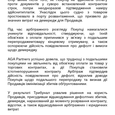
проти
документів
у
суворо
встановлений
контрактом
строк, попри
неодноразові
підтвердження
наміру
здійснити
платіж
.
Унаслідок
цього
судно з товаром
простоювало
в порту
розвантаження
,
що
призвело
до
значних
витрат
на демередж для
Продавців
.
Під
час
арбітражного
розгляду
Покупці
намагалися
уникнути
відповідальності
,
стверджуючи
,
що
їхній
обов’язок
з оплати
припинився
у
зв’язку
з
подальшим
перепродажем
товару
кінцевому
отримувачу
, а також
оспорюючи
дійсність
повідомлення
про дефолт і
вимоги
щодо
демереджу.
AGA Partners
успішно
довела,
що
труднощі
з
подальшими
покупцями
не
звільняють
від
обов’язку
оплати за товар у
торгових
контрактах, а
дії
Покупців
становили
істотне
порушення
контракту.
Арбітраж
підтвердив
дійсність
повідомлення
про дефолт,
відхилив
доводи
Покупців
щодо
подальшого
перепродажу та
ви
знав
дії
Продавців
із
мінімізації
збитків
обґрунтованими
.
У
результаті
Трибунал
у
хвалив
рішення
на
користь
Продавців
, присудивши
відшкодування
дефолтних
збитків
,
демередж,
нарахований
до
моменту
розірвання
контракту,
в
ідсотки
, а також
відшкодування
арбітражних
і
юридичних
витрат
.