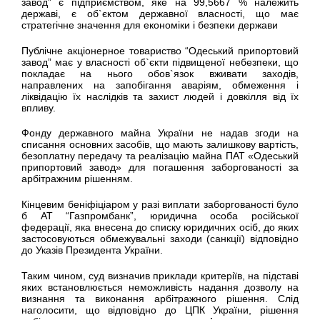
завод” є підприємством, яке на 99,5667 % належить
державі, є об`єктом державної власності, що має
стратегічне значення для економіки і безпеки держави
Публічне акціонерное товариство “Одеський припортовий
завод” має у власності об`єкти підвищеної небезпеки, що
покладає на нього обов`язок вживати заходів,
направлених на запобігання аваріям, обмеження і
ліквідацію їх наслідків та захист людей і довкілля від їх
впливу.
Фонду державного майна України не надав згоди на
списання основних засобів, що мають залишкову вартість,
безоплатну передачу та реалізацію майна ПАТ «Одеський
припортовий завод» для погашення заборгованості за
арбітражним рішенням.
Кінцевим беніфіціаром у разі виплати заборгованості було
б АТ “Газпромбанк”, юридична особа російської
федерації, яка внесена до списку юридичних осіб, до яких
застосовуються обмежувальні заходи (санкції) відповідно
до Указів Президента України.
Таким чином, суд визначив приклади критеріїв, на підставі
яких встановлюється неможливість надання дозволу на
визнання та виконання арбітражного рішення. Cлід
наголосити, що відповідно до ЦПК України, рішення