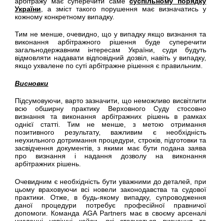
арбітражу має суперечити саме
суспільному порядку
України
, а зміст такого порушення має визначатись у
кожному конкретному випадку.
Тим не менше, очевидно, що у випадку якщо визнання та
виконання арбітражного рішення буде суперечити
загальнодержавним інтересам України, суди будуть
відмовляти надавати відповідний дозвіл, навіть у випадку,
якщо ухвалене по суті арбітражне рішення є правильним.
Висновки
Підсумовуючи, варто зазначити, що неможливо висвітлити
всю обширну практику Верховного Суду стосовно
визнання та виконання арбітражних рішень в рамках
однієї статті. Тим не менше, з метою отримання
позитивного результату, важливим є необхідність
неухильного дотримання процедури, строків, підготовки та
засвідчення документів, з якими має бути подана заява
про визнання і надання дозволу на виконання
арбітражних рішень.
Очевидним є необхідність бути уважними до деталей, при
цьому враховуючи всі новели законодавства та судової
практики. Отже, в будь-якому випадку, супроводження
даної процедури потребує професійної правничої
допомоги. Команда AGA Partners має в своєму арсеналі
численні успішні кейси, які стосуються визнання та