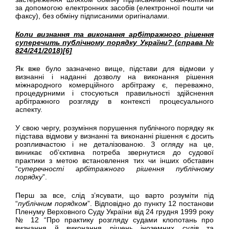
за допомогою електронних засобів (електронної пошти чи
факсу), без обміну підписаними оригіналами.
Коли визнання та виконання арбітражного рішення
суперечить публічному порядку України? (справа №
824/241/2018)
[6]
Як вже було зазначено вище, підстави для відмови у
визнанні і наданні дозволу на виконання рішення
міжнародного комерційного арбітражу є, переважно,
процедурними і стосуються правильності здійснення
арбітражного розгляду в контексті процесуального
аспекту.
У свою чергу, розуміння порушення публічного порядку як
підстава відмови у визнанні та виконанні рішення є досить
розпливчастою і не деталізованою. З огляду на це,
виникає об’єктивна потреба звернутися до судової
практики з метою встановлення тих чи інших обставин
“
суперечності арбітражного рішення публічному
порядку
”.
Перш за все, слід з’ясувати, що варто розуміти під
“
публічним порядком
”. Відповідно до пункту 12 постанови
Пленуму Верховного Суду України від 24 грудня 1999 року
№ 12 “Про практику розгляду судами клопотань про
визнання й виконання рішень іноземних судів та