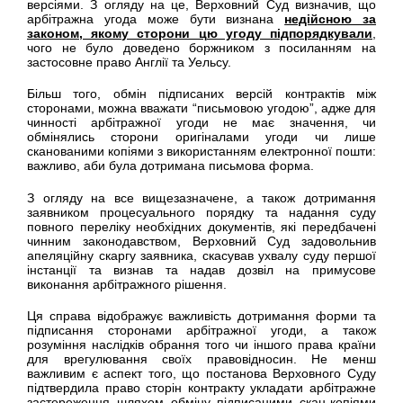
версіями. З огляду на це, Верховний Суд визначив, що
арбітражна угода може бути визнана
недійсною за
законом, якому сторони цю угоду підпорядкували
,
чого не було доведено боржником з посиланням на
застосовне право Англії та Уельсу.
Більш того, обмін підписаних версій контрактів між
сторонами, можна вважати “письмовою угодою”, адже для
чинності арбітражної угоди не має значення, чи
обмінялись сторони оригіналами угоди чи лише
сканованими копіями з використанням електронної пошти:
важливо, аби була дотримана письмова форма.
З огляду на все вищезазначене, а також дотримання
заявником процесуального порядку та надання суду
повного переліку необхідних документів, які передбачені
чинним законодавством, Верховний Суд задовольнив
апеляційну скаргу заявника, скасував ухвалу суду першої
інстанції та визнав та надав дозвіл на примусове
виконання арбітражного рішення.
Ця справа відображує важливість дотримання форми та
підписання сторонами арбітражної угоди, а також
розуміння наслідків обрання того чи іншого права країни
для врегулювання своїх правовідносин. Не менш
важливим є аспект того, що постанова Верховного Суду
підтвердила право сторін контракту укладати арбітражне
застереження шляхом обміну підписаними скан-копіями