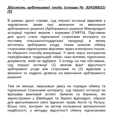
Дійсність арбітражної угоди (справа № 824/268/21)
[5]
В рамках даної справи, суд першої інстанції відмовив у
задоволенні заяви про визнання та виконання
арбітражного рішення (Арбітражного рішення Міжнародної
асоціації торгівлі зерном і кормами (ГАФТА). Підставою
для цього стало підписання сторонами контракту на
поставку сільськогосподарської продукції, в якому
містилась арбітражна угода, тільки шляхом обміну
сторонами підписаними версіями через електронні пошти,
як обраного способу комунікації. У свою чергу, контрактом
передбачався подальший обмін скан-копіями підписаних
документів, який не відбувся. З огляду на такі обставини,
cуд першої інстанції (1) визнав факт відсутності
арбітражної угоди між сторонами та (2) відмовив у
визнанні та наданні дозволу на виконання арбітражного
рішення.
Тим не менше, звернувши увагу на порядок обміну та
підписання сторонами контракту, суд першої інстанції не
врахував важливий аспект. Заявник та боржник, які
зареєстровані у Швейцарії та Україні відповідно, обрали
для врегулювання своїх відносин право Англії та Уельсу.
Більш того, контракт не містив положення автоматичної
недійсності, у випадку відсутності обміну підписаними