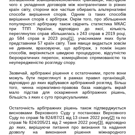
чого є укладення договорів між контрагентами із різних
країн світу, сторони все частіше обирають альтернативні
способи вирішення спорів. Одним із таких способів
вирішення спорів є арбітраж. Окрім того, про збільшення
популярності арбітражу також свідчить статистика МКАС
при ТПП України, відповідно до якої, кількість
переглянутих справ збільшилась з 243 справ в 2019 році,
до 584 справ в 2023 році
[1]
, учасниками яких були
представники 57 країн світу. Таке явище видається зовсім
не дивним, враховуючи, що арбітраж, з поміж інших
способів, вирізняється швидкою процедурою, відсутністю
бюрократичних перепон, комерційною спрямованістю та
неупередженістю розгляду спору.
Зазвичай, арбітражні рішення є остаточними, проте вони
можуть бути переглянуті в рамках правил організацій,
відповідно до яких відбувався арбітражний розгляд. Більш
того, чинна нормативно-правова база наводить вкрай
мало підстав для оскарження арбітражних рішень,
більшість з яких є суто процесуальними.
Остаточність арбітражних рішень також підтверджується
висновками Верховного Суду у постановах Верховного
Суду по справі № 824/87/21 від 13 січня 2022 року
[2]
та по
справі № 824/205/21 від 2 червня 2022 року
[3]
, відповідно
до яких, вирішуючи питання про визнання та надання
дозволу на виконання рішення міжнародного