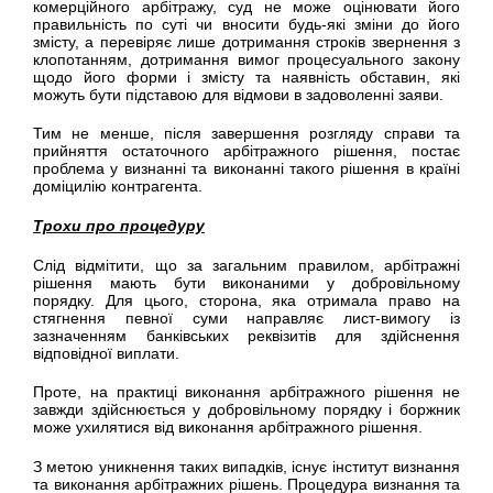
комерційного арбітражу, суд не може оцінювати його
правильність по суті чи вносити будь-які зміни до його
змісту, а перевіряє лише дотримання строків звернення з
клопотанням, дотримання вимог процесуального закону
щодо його форми і змісту та наявність обставин, які
можуть бути підставою для відмови в задоволенні заяви.
Тим не менше, після завершення розгляду справи та
прийняття остаточного арбітражного рішення, постає
проблема у визнанні та виконанні такого рішення в країні
доміцилію контрагента.
Трохи про процедуру
Слід відмітити, що за загальним правилом, арбітражні
рішення мають бути виконаними у добровільному
порядку. Для цього, сторона, яка отримала право на
стягнення певної суми направляє лист-вимогу із
зазначенням банківських реквізитів для здійснення
відповідної виплати.
Проте, на практиці виконання арбітражного рішення не
завжди здійснюється у добровільному порядку і боржник
може ухилятися від виконання арбітражного рішення.
З метою уникнення таких випадків, існує інститут визнання
та виконання арбітражних рішень. Процедура визнання та