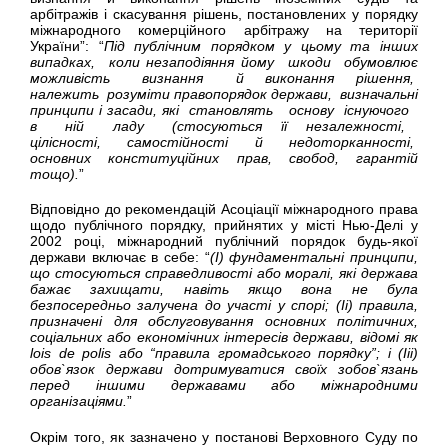
арбітражів і скасування рішень, постановлених у порядку
міжнародного комерційного арбітражу на території
України”: “
Під публічним порядком у цьому та інших
випадках, коли незаподіяння йому шкоди обумовлює
можливість визнання й виконання рішення,
належить розуміти правопорядок держави, визначальні
принципи і засади, які становлять основу існуючого
в ній ладу (стосуються її незалежності,
цілісності, самостійності й недоторканності,
основних конституційних прав, свобод, гарантій
тощо).
”
Відповідно до рекомендацій Асоціації міжнародного права
щодо публічного порядку, прийнятих у місті Нью-Делі у
2002 році, міжнародний публічний порядок будь-якої
держави включає в себе: “
(I) фундаментальні принципи,
що стосуються справедливості або моралі, які держава
бажає захищати, навіть якщо вона не була
безпосередньо залучена до участі у спорі; (Ii) правила,
призначені для обслуговування основних політичних,
соціальних або економічних інтересів держави, відомі як
lois de polis або “правила громадського порядку”; і (Iii)
обов`язок держави дотримуватися своїх зобов`язань
перед іншими державами або міжнародними
організаціями.
”
Окрім того, як зазначено у постанові Верховного Суду по