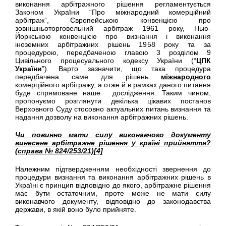
виконання арбітражного рішення регламентується
Законом України “Про міжнародний комерційний
арбітраж”, Європейською конвенцією про
зовнішньоторговельний арбітраж 1961 року, Нью-
Йоркською конвенцією про визнання і виконання
іноземних арбітражних рішень 1958 року та за
процедурою, передбаченою главою 3 розділом 9
Цивільного процесуального кодексу України (“
ЦПК
України
”). Варто зазначити, що така процедура
передбачена саме для рішень
міжнародного
комерційного арбітражу, а отже й в рамках даного питання
буде спрямоване наше дослідження. Таким чином,
пропонуємо розглянути декілька цікавих постанов
Верховного Суду стосовно актуальних питань визнання та
надання дозволу на виконання арбітражних рішень.
Чи повинно мати силу виконавчого документу
винесене арбітражне рішення у країні прийняття?
(справа № 824/253/21)
[4]
Належним підтвердженням необхідності звернення до
процедури визнання та виконання арбітражних рішень в
Україні є принцип відповідно до якого, арбітражне рішення
має бути остаточним, проте може не мати силу
виконавчого документу, відповідно до законодавства
держави, в якій воно було прийняте.