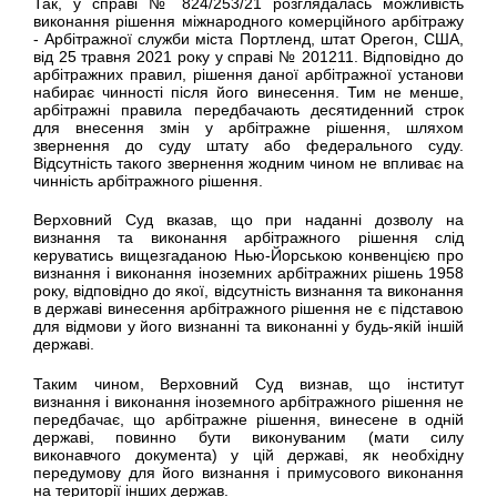
Так, у справі № 824/253/21 розглядалась можливість
виконання рішення міжнародного комерційного арбітражу
- Арбітражної служби міста Портленд, штат Орегон, США,
від 25 травня 2021 року у справі № 201211. Відповідно до
арбітражних правил, рішення даної арбітражної установи
набирає чинності після його винесення. Тим не менше,
арбітражні правила передбачають десятиденний строк
для внесення змін у арбітражне рішення, шляхом
звернення до суду штату або федерального суду.
Відсутність такого звернення жодним чином не впливає на
чинність арбітражного рішення.
Верховний Суд вказав, що при наданні дозволу на
визнання та виконання арбітражного рішення слід
керуватись вищезгаданою Нью-Йорською конвенцією про
визнання і виконання іноземних арбітражних рішень 1958
року, відповідно до якої, відсутність визнання та виконання
в державі винесення арбітражного рішення не є підставою
для відмови у його визнанні та виконанні у будь-якій іншій
державі.
Таким чином, Верховний Суд визнав, що інститут
визнання і виконання іноземного арбітражного рішення не
передбачає, що арбітражне рішення, винесене в одній
державі, повинно бути виконуваним (мати силу
виконавчого документа) у цій державі, як необхідну
передумову для його визнання і примусового виконання
на території інших держав.