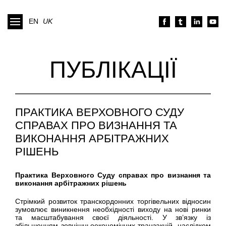
EN
UK
ПУБЛІКАЦІЇ
ПРАКТИКА ВЕРХОВНОГО СУДУ
СПРАВАХ ПРО ВИЗНАННЯ ТА
ВИКОНАННЯ АРБІТРАЖНИХ
РІШЕНЬ
Практика Верховного Суду справах про визнання та
виконання арбітражних рішень
Стрімкий розвиток транскордонних торгівельних відносин
зумовлює виникнення необхідності виходу на нові ринки
та масштабування своєї діяльності. У зв’язку із
збільшенням зовнішньоекономічних транзакцій, наслідком