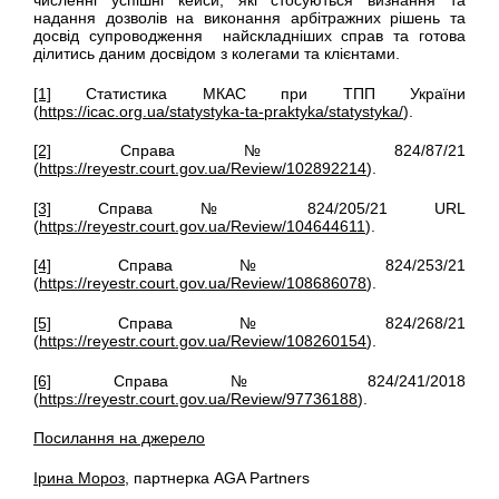
надання дозволів на виконання арбітражних рішень та
досвід супроводження найскладніших справ та готова
ділитись даним досвідом з колегами та клієнтами.
[1]
Cтатистика МКАС при ТПП України
(
https://icac.org.ua/statystyka-ta-praktyka/statystyka/
).
[2]
Справа № 824/87/21
(
https://reyestr.court.gov.ua/Review/102892214
).
[3]
Справа № 824/205/21 URL
(
https://reyestr.court.gov.ua/Review/104644611
).
[4]
Справа № 824/253/21
(
https://reyestr.court.gov.ua/Review/108686078
).
[5]
Справа № 824/268/21
(
https://reyestr.court.gov.ua/Review/108260154
).
[6]
Справа № 824/241/2018
(
https://reyestr.court.gov.ua/Review/97736188
).
Посилання на джерело
Ірина Мороз
, партнерка AGA Partners