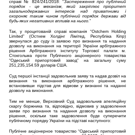
справі № 824/241/2018: “
Застереження про публічний
порядок - це механізм, який закріплює пріоритет
загальнодержавних інтересів над приватними і
охороняє таким чином публічний порядок держави від
будь-яких негативних впливів на нього.
”
Так, у процитованій справі компанія “Ostchem Holding
Limited” (Остхем Холдінг Лімітед, Республіка Кіпр)
звернулася до суду із заявою про визнання та надання
дозволу на виконання на території України арбітражного
рішення Арбітражного інституту Торгової палати м.
Стокгольма проти Публічного акціонерного товариства
“Одеський припортовий завод” на загальну суму
251,235,154.59 доларів США.
Суд першої інстанції задовольнив заяву та надав дозвіл на
визнання та виконання арбітражного рішення, не
встановивши підстав для відмови у визнанні та наданні
дозволу на виконання.
Тим не менше, Верховний Суд задовольнив апеляційну
скаргу боржника та, відповідно, відмовив у задоволення
заяви про визнання та надання дозволу на виконання
рішення, оскільки таке задоволення буде суперечити
публічному порядку України на підставі наступного:
Публічне акціонерное товариство “Одеський припортовий