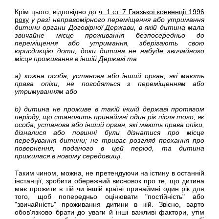
Крім цього, відповідно до
ч. 1 ст. 7 Гаазької конвенції 1996
року
у разі неправомірного переміщення або утримання
дитини органи Договірної Держави, в якій дитина мала
звичайне місце проживання безпосередньо до
переміщення або утримання, зберігають свою
юрисдикцію доти, доки дитина не набуде звичайного
місця проживання в іншій Державі та
а) кожна особа, установа або інший орган, які мають
права опіки, не погодяться з переміщенням або
утримуванням або
b) дитина не проживе в такій іншій державі протягом
періоду, що становить принаймні один рік після того, як
особа, установа або інший орган, які мають права опіки,
дізналися або повинні були дізнатися про місце
перебування дитини; не триває розгляд прохання про
повернення, поданого в цей період, та дитина
прижилася в новому середовищі
.
Таким чином, можна, не претендуючи на істину в останній
інстанції, зробити обережний висновок про те, що дитина
має прожити в тій чи іншій країні принаймні один рік для
того, щоб попередньо оцінювати "постійність" або
"звичайність" проживання дитини в ній. Звісно, варто
обов'язково брати до уваги й інші важливі фактори, утім