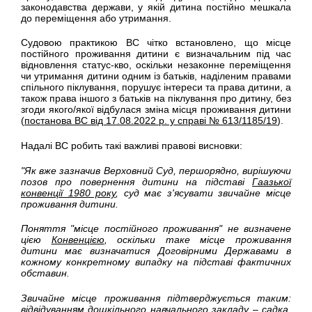
законодавства держави, у якій дитина постійно мешкала
до переміщення або утримання.
Судовою практикою ВС чітко встановлено, що місце
постійного проживання дитини є визначальним під час
відновлення статус-кво, оскільки незаконне переміщення
чи утримання дитини одним із батьків, наділеним правами
спільного піклування, порушує інтереси та права дитини, а
також права іншого з батьків на піклування про дитину, без
згоди якого/якої відбулася зміна місця проживання дитини
(
постанова ВС від 17.08.2022 р. у справі № 613/1185/19
).
Надалі ВС робить такі важливі правові висновки:
"Як вже зазначив Верховний Суд, першорядно, вирішуючи
позов про повернення дитини на підставі
Гаазької
конвенції 1980 року
, суд має з'ясувати звичайне місце
проживання дитини.
Поняття "місце постійного проживання" не визначене
цією
Конвенцією
, оскільки таке місце проживання
дитини має визначатися Договірними Державами в
кожному конкретному випадку на підставі фактичних
обставин.
Звичайне місце проживання підтверджується таким:
відвідуванням дошкільного навчального закладу – садка,