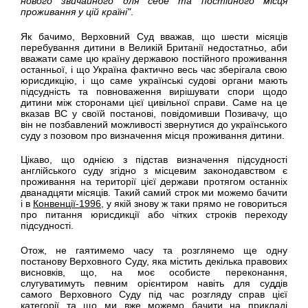
нового звичайного для себе та постійного місця
проживання у цій країні"
.
Як бачимо, Верховний Суд вважав, що шести місяців
перебування дитини в Великій Британії недостатньо, аби
вважати саме цю країну державою постійного проживання
останньої, і що Україна фактично весь час зберігала свою
юрисдикцію, і що саме українські судові органи мають
підсудність та повноваження вирішувати спори щодо
дитини між сторонами цієї цивільної справи. Саме на це
вказав ВС у своїй постанові, повідомивши Позивачу, що
він не позбавлений можливості звернутися до українського
суду з позовом про визначення місця проживання дитини.
Цікаво, що однією з підстав визначення підсудності
англійського суду згідно з місцевим законодавством є
проживання на території цієї держави протягом останніх
дванадцяти місяців. Такий самий строк ми можемо бачити
і в
Конвенції-1996
, у якій знову ж таки прямо не говориться
про питання юрисдикції або чітких строків переходу
підсудності.
Отож, не гаятимемо часу та розглянемо ще одну
постанову Верховного Суду, яка містить декілька правових
висновків, що, на моє особисте переконання,
слугуватимуть певним орієнтиром навіть для суддів
самого Верховного Суду під час розгляду справ цієї
категорії та що ми вже можемо бачити на прикладі