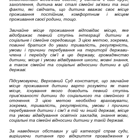
захоплення, дитина має сталі сімейні зв'язки та інші
факти, які свідчать, що дитина вважає своє місце
проживання постійним, комфортним і місцем
проживання своєї родини, тощо.
Звичайне місце проживання відповідає місцю, яке
відображає певний ступінь інтеграції дитини в
соціальне і сімейне середовище. З цією метою, зокрема,
повинні братися до уваги тривалість, регулярність,
умови і причини перебування на території держави-
члена і переїзду сім'ї в цю державу, громадянство
дитини, місце і умови відвідування школи, мовні знання,
а також сімейні та соціальні відносини дитини в цій
державі.
Підсумовуючи, Верховний Суд констатує, що звичайне
місце проживання дитини варто розуміти як таке
місце, існування якого доводить певний ступінь
прив'язаності дитини до соціального та сімейного її
оточення. З цією метою необхідно враховувати,
зокрема, тривалість, регулярність, умови і причини
перебування дитини і сім'ї в тій чи іншій державі, місце
та умови відвідування освітніх закладів, знання мови,
соціальні та сімейні відносини дитини у такій державі.
За наведених обставин у цій категорії справ суди,
вирішуючи питання про відкриття провадження у