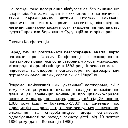
Не завжди таке повернення відбувається без виникнення
спорів між батьками, один із яких може не погодитися з
таким переміщенням дитини. Оскільки Конвенції
практично не містять прямих визначень, відповіді на
нагальні запитання можуть бути знайдені під час аналізу
судової практики Верховного Суду в цій категорії справ.
Гаазька Конференція
Перед тим як розпочинати безпосередній аналіз, варто
нагадати про Гаазьку Конференцію з міжнародного
приватного права, яка була створена у якості міжурядової
міжнародної організації ще в 1893 році. Її основна мета –
підготовка та створення багатосторонніх договорів між
державами-учасницями, серед яких є і Україна.
Зокрема, найважливішими "дитячими" договорами, які в
тому числі регулюють питання наслідків переміщення
дітей є дві Конвенції:
Конвенція про цивільно-правові
аспекти міжнародного викрадення дітей від 25 жовтня
1980 року
(далі – Конвенція-1980) та
Конвенція про
юрисдикцію, право, що застосовується, визнання,
виконання та співробітництво щодо батьківської
відповідальності та заходів захисту дітей від 19 жовтня
1996 року
(далі – Конвенція-1996).