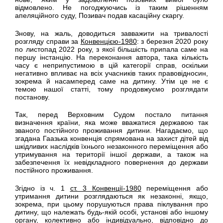
відмовлено. Не погоджуючись із таким рішенням
апеляційного суду, Позивач подав касаційну скаргу.
Знову, на жаль, доводиться завважити на тривалості
розгляду справи за
Конвенцією-1980
: з березня 2020 року
по листопад 2022 року, з якої більшість припала саме на
першу інстанцію. На переконання автора, така кількість
часу є неприпустимою в цій категорії справ, оскільки
негативно впливає на всіх учасників таких правовідносин,
зокрема й насамперед саме на дитину. Утім це не є
темою нашої статті, тому продовжуємо розглядати
постанову.
Так, перед Верховним Судом постало питання
визначення країни, яка може вважатися державою так
званого постійного проживання дитини. Нагадаємо, що
згадана Гаазька конвенція спрямована на захист дітей від
шкідливих наслідків їхнього незаконного переміщення або
утримування на території іншої держави, а також на
забезпечення їх невідкладного повернення до держави
постійного проживання.
Згідно із ч. 1
ст. 3 Конвенції-1980
переміщення або
утримання дитини розглядаються як незаконні, якщо,
зокрема, при цьому порушуються права піклування про
дитину, що належать будь-якій особі, установі або іншому
органу, колективно або індивідуально, відповідно до