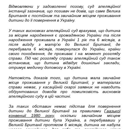
Відмовляючи у задоволенні позову, суд апеляційної
інстанції зазначив, що позивач не довів, що саме Велика
Британія є постійним та звичайним місцем проживання
дитини до її повернення в Україну.
У таких висновках апеляційний суд врахував, що дитина
за місцем народження є громадянкою України та після
народження проживала в Україні 1 рік та 6 місяців, а
після виїзду з матір'ю до Великої Британії, де
перебувала 6 місяців, повернулася до України, країни
свого походження, де проживає і на момент розгляду
справи. Під час розгляду справи апеляційний суд також
встановив, що дитина відвідує дошкільні заклади,
отримує медичну допомогу в Україні.
Натомість доказів того, що дитина мала звичайне
місце проживання у Великій Британії, у матеріалах
справи немає, у касаційній скарзі заявник не наводить
обґрунтованих доводів про помилковість висновків
апеляційного суду в цій частині.
За таких обставин немає підстав для повернення
дитини до Великої Британії за правилами
Гаазької
конвенції 1980 року
, оскільки звичайним місцем
проживання дитини була Україна, а перебувавши у
Великій Британії протягом 6 місяців, дитина не набула