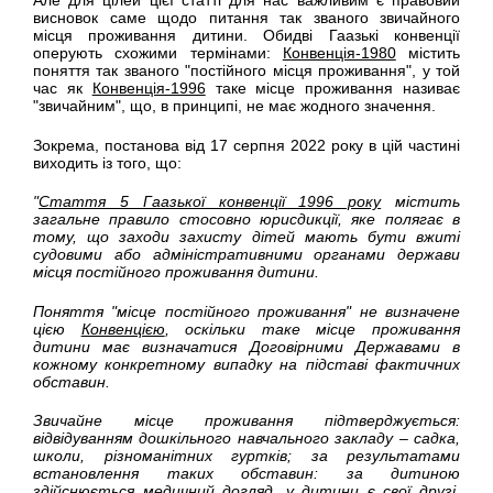
висновок саме щодо питання так званого звичайного
місця проживання дитини. Обидві Гаазькі конвенції
оперують схожими термінами:
Конвенція-1980
містить
поняття так званого "постійного місця проживання", у той
час як
Конвенція-1996
таке місце проживання називає
"звичайним", що, в принципі, не має жодного значення.
Зокрема, постанова від 17 серпня 2022 року в цій частині
виходить із того, що:
"
Стаття 5 Гаазької конвенції 1996 року
містить
загальне правило стосовно юрисдикції, яке полягає в
тому, що заходи захисту дітей мають бути вжиті
судовими або адміністративними органами держави
місця постійного проживання дитини.
Поняття "місце постійного проживання" не визначене
цією
Конвенцією
, оскільки таке місце проживання
дитини має визначатися Договірними Державами в
кожному конкретному випадку на підставі фактичних
обставин.
Звичайне місце проживання підтверджується:
відвідуванням дошкільного навчального закладу – садка,
школи, різноманітних гуртків; за результатами
встановлення таких обставин: за дитиною
здійснюється медичний догляд, у дитини є свої друзі,