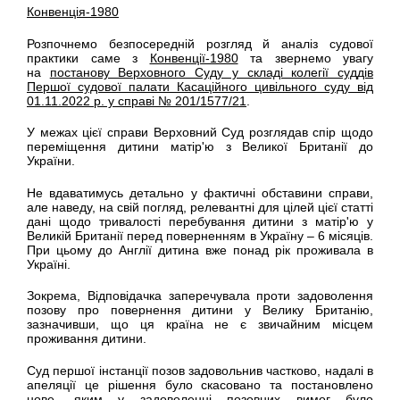
Конвенція-1980
Розпочнемо безпосередній розгляд й аналіз судової
практики саме з
Конвенції-1980
та звернемо увагу
на
постанову Верховного Суду у складі колегії суддів
Першої судової палати Касаційного цивільного суду від
01.11.2022 р. у справі № 201/1577/21
.
У межах цієї справи Верховний Суд розглядав спір щодо
переміщення дитини матір'ю з Великої Британії до
України.
Не вдаватимусь детально у фактичні обставини справи,
але наведу, на свій погляд, релевантні для цілей цієї статті
дані щодо тривалості перебування дитини з матір'ю у
Великій Британії перед поверненням в Україну – 6 місяців.
При цьому до Англії дитина вже понад рік проживала в
Україні.
Зокрема, Відповідачка заперечувала проти задоволення
позову про повернення дитини у Велику Британію,
зазначивши, що ця країна не є звичайним місцем
проживання дитини.
Суд першої інстанції позов задовольнив частково, надалі в
апеляції це рішення було скасовано та постановлено
нове, яким у задоволенні позовних вимог було