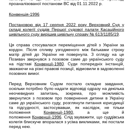
проаналізованої постанови ВС від 01.11.2022 р.
Конвенція-1996
Постановою від 17 серпня 2022 року Верховний Суд у
складі колегії суддів Першої судової палати Касаційного
цивільного суду вирішив цивільну справу № 613/1185/19
.
Ця справа стосувалася переміщення дітей з України за
кордон. Після спливу узгодженого між батьками строку
матір дітей до України не повернула. З огляду на це
Позивач звернувся з позовом саме до українського суду
на підставі
Конвенції-1980
. Суди попередніх інстанцій,
зважаючи на різні правові позиції, відмовили в задоволенні
позовних вимог.
Перед Верховним Судом постало складне завдання,
оскільки потрібно було надати відповіді одразу на декілька
неочевидних запитань, зокрема, про можливість
звернутися з позовом про повернення дитини в Україну
саме до українського суду, розглянути питання юрисдикції
та підсудності, застосувавши, як наслідок, не тільки
положення
Конвенції-1980
, а ще й
положення
Конвенції-1996
. Слід зауважити, що суддівська
колегія блискуче впоралася з усіма викликами, які постали
перед нею.