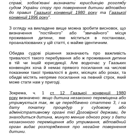
справі, зобов'язані визначати юрисдикцію розгляду
судом України спору про повернення дитини відповідно
до правил
Гаазької конвенції 1980 року
та
Гаазької
конвенції 1996 року
"
.
З огляду на викладене вище можна зробити висновок, що
визначення "постійного" або "звичайного" місця
проживання дитини, яке міститься в постановах,
проаналізованих у цій статті, є майже ідентичним.
Обидва судові рішення зазначають про важливість
тривалості такого перебування або ж проживання дитини
в тій чи іншій юрисдикції. Але водночас у Гаазьких
конвенціях хоча й немає прямого посилання на числові
показники такої тривалості в днях, місяцях або роках, та
обидві містять непряме посилання на певний строк, який
може стати нам у пригоді.
Зокрема, ч. 1
ст. 12 Гаазької конвенції 1980
року
визначено:
якщо дитина незаконно переміщена або
утримується так, як це передбачено статтею 3, і на
дату початку процедур у судовому або
адміністративному органі тієї Договірної держави, де
знаходиться дитина, минуло менше одного року з дати
незаконного переміщення або утримання, відповідний
орган видає розпорядження про негайне повернення
дитини
.