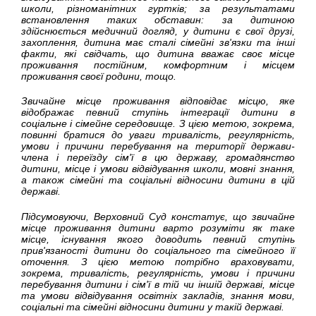
школи, різноманітних гуртків; за результатами
встановлення таких обставин: за дитиною
здійснюється медичний догляд, у дитини є свої друзі,
захоплення, дитина має сталі сімейні зв'язки та інші
факти, які свідчать, що дитина вважає своє місце
проживання постійним, комфортним і місцем
проживання своєї родини, тощо.
Звичайне місце проживання відповідає місцю, яке
відображає певний ступінь інтеграції дитини в
соціальне і сімейне середовище. З цією метою, зокрема,
повинні братися до уваги тривалість, регулярність,
умови і причини перебування на території держави-
члена і переїзду сім'ї в цю державу, громадянство
дитини, місце і умови відвідування школи, мовні знання,
а також сімейні та соціальні відносини дитини в цій
державі.
Підсумовуючи, Верховний Суд констатує, що звичайне
місце проживання дитини варто розуміти як таке
місце, існування якого доводить певний ступінь
прив'язаності дитини до соціального та сімейного її
оточення. З цією метою потрібно враховувати,
зокрема, тривалість, регулярність, умови і причини
перебування дитини і сім'ї в тій чи іншій державі, місце
та умови відвідування освітніх закладів, знання мови,
соціальні та сімейні відносини дитини у такій державі.