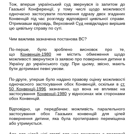
Тож, вперше український суд звернувся із запитом до
Гаазької Конференції, у тому числі щодо можливості
одночасно застосувати положення одразу двох згаданих
Конвенцій під час розгляду відповідної цивільної справи.
Отримавши відповідь, Верховний Суд невідкладно вирішив
цю цивільну справу по суті.
Чим важлива зазначена постанова ВС?
По-перше, було зроблено висновок про те,
що
Конвенція-1980
не містить обмеження щодо
можливості звернутися із заявою про повернення дитини в
Україну до українського суду. При цьому, звісно, мають
бути дотримані певні умови.
По-друге, уперше було надано правову оцінку можливості
одночасного застосування обох Конвенцій, оскільки в
ст.
50 Конвенції-1996
зазначено, що вона не впливає на
застосування
Конвенції-1980
у відносинах між сторонами
обох Конвенцій.
Відповідно, це передбачає можливість паралельного
застосування обох Гаазьких конвенцій для цілей
повернення дитини, яка була протиправно переміщена
або утримується.
Але для цілей цієї статті для нас важливим є правовий