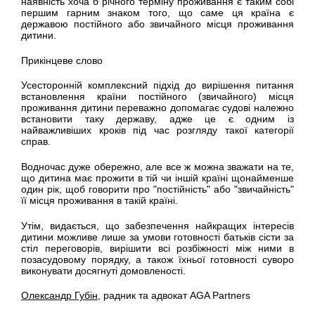
наявність хоча б річного терміну проживання є таким собі
першим гарним знаком того, що саме ця країна є
державою постійного або звичайного місця проживання
дитини.
Прикінцеве слово
Усесторонній комплексний підхід до вирішення питання
встановлення країни постійного (звичайного) місця
проживання дитини переважно допомагає судові належно
встановити таку державу, адже це є одним із
найважливіших кроків під час розгляду такої категорії
справ.
Водночас дуже обережно, але все ж можна зважати на те,
що дитина має прожити в тій чи іншій країні щонайменше
один рік, щоб говорити про "постійність" або "звичайність"
її місця проживання в такій країні.
Утім, видається, що забезпечення найкращих інтересів
дитини можливе лише за умови готовності батьків сісти за
стіл переговорів, вирішити всі розбіжності між ними в
позасудовому порядку, а також їхньої готовності суворо
виконувати досягнуті домовленості.
Олександр Губін
, радник та адвокат AGA Partners