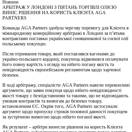
Новини
АРБІТРАЖ У ЛОНДОНІ З ПИТАНЬ ТОРГІВЛІ ОЛІЄЮ
ВИНІС РІШЕННЯ НА КОРИСТЬ КЛІЄНТА AGA
PARTNERS
Команда
AGA
Partners
здобула чергову перемогу для Клієнта в
міжнародному комерційному арбітражі в Лондоні за п’ятьма
контрактами поставки української соняшникової та соєвої олії
польському покупцю.
Після отримання товару, який поставлявся вагонами до
україно-польського кордону, покупець відмовився оплачувати
його повну вартість з огляду на нібито погану якість та
невідповідність європейським регламентам щодо харчової
безпеки.
В ході арбітражу, спеціалісти
AGA
Partners
навели переконливі
аргументи, що заяви покупця щодо нібито невідповідності
якості товару є безпідставними та такими, що не відповідають
умовам контрактів та вимогам до безпеки товару,
встановленим ЄС. Окрім того,
AGA
Partners
застосували
аргумент щодо пропуску строків позовної давності покупцем
за зустрічною вимогою щодо нібито поганої якості.
Як результат – арбітри винесли рішення на користь Клієнта