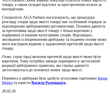
AGA
Partners
, зобов’язавши покупця сплатити повну вартість
товару, а також складні відсотки за прострочення оплати за
контрактами.
Спеціалісти
AGA
Partners
наголошують, що процедура
розгляду спорів щодо якості товару має особливий порядок за
відповідними арбітражними регламентами. Позовна давність
за претензіями щодо якості товару є більш короткою у
порівнянні із іншими категоріями спорів. Відповідно,
зволікання із ініціюванням арбітражу та подачею позову може
мати наслідком відмову у задоволенні претензій щодо якості
товару.
Отже, строк пред’явлення претензії щодо якості може бути
коротким. Тому потрібно завжди перевіряти в застосовній
редакції арбітражних правилах, які строки давності
застосовуються до позовних вимог щодо якості.
Перемога в арбітражі була здобута зусиллями партнерки
Ірини
Мороз
та юриста
Василя Радецького
.
26.02.26