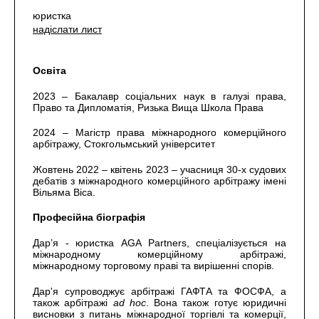
юристка
надіслати лист
Освіта
2023 – Бакалавр соціальних наук в галузі права,
Право та Дипломатія, Ризька Вища Школа Права
2024 – Магістр права міжнародного комерційного
арбітражу, Стокгольмський університет
Жовтень 2022 – квітень 2023 – учасниця 30-х судових
дебатів з міжнародного комерційного арбітражу імені
Вільяма Віса.
Професійна біографія
Дар’я - юристка AGA Partners, спеціалізується на
міжнародному комерційному арбітражі,
міжнародному торговому праві та вирішенні спорів.
Дар'я супроводжує арбітражі ГАФТА та ФОСФА, а
також арбітражі
ad hoc
. Вона також готує юридичні
висновки з питань міжнародної торгівлі та комерції,