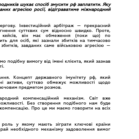
одників шукає спосіб змусити рф заплатити. Яку
аних агресією росії, відіграватиме міжнародний
ргову. Інвестиційний арбітраж — прекрасний
ягнення суттєвих сум відносно швидко. Проте,
 кейсів, він має обмеження (поки що) по
ить для осіб, які зазнали збитків на тимчасово
 збитків, завданих саме військовою агресією —
мо подібну вимогу від імені клієнта, який зазнав
і.
ня. Концепт державного імунітету рф, який
ні активи, суттєво обмежує можливості щодо
ключовим предметом розмов.
ародний компенсаційний механізм. Світ вже
можливості. Без створення подібного нам буде
компенсацію. Про це ми маємо говорити на всіх
 роль у якому мають зіграти ключові країни
край необхідного механізму задоволення вимог