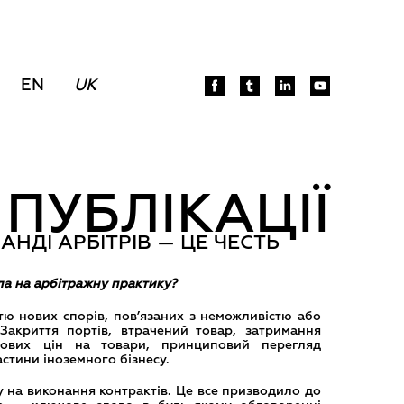
EN
UK
ПУБЛІКАЦІЇ
АНДІ АРБІТРІВ — ЦЕ ЧЕСТЬ
а на арбітражну практику?
тю нових спорів, пов’язаних з неможливістю або
Закриття портів, втрачений товар, затримання
ітових цін на товари, принциповий перегляд
астини іноземного бізнесу.
ву на виконання контрактів. Це все призводило до