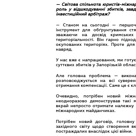
— Світова спільнота юристів-міжнар
роль у відшкодуванні збитків, завд
інвестиційний арбітраж?
— Станом на сьогодні — першоче
інструмент для обґрунтування ст
зважаючи на досвід кримських
територіальності. Він гарно підход
окупованих територіях. Проте для
навряд.
У нас вже є напрацювання, ми готує
суттєвих збитків у Запорізькій област
Але головна проблема — виконан
розповсюджується на всі суверен
отримання компенсації. Саме це є 
Очевидно, потрібен новий міжн
неодноразово демонстрував такі 
вкрай непросто отримати належну 
міжнародних майданчиках.
Потрібен новий договір, головну
західного світу щодо створення в
постраждалих внаслідок цієї війни.