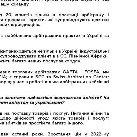
нашу команду.
 20 юристів тільки в практиці арбітражу і
та прекрасні юристи, які супроводжують десятки
тових юрисдикціях.
з найбільших арбітражних практик в Україні за
єнт знаходиться не тільки в Україні. Індустріальні
супроводжувати клієнтів з ЄС, Північної Африки,
сить багато наших послуг за кордон.
узевих торгових арбітражах GAFTA і FOSFA, ми
A; є справи в SCC та Swiss Arbitration Center;
орів; у нас в роботі кілька арбітражних кейсів ad
и запитами найчастіше звертаються клієнти? Чи
ним клієнтом та українським?
в на поставку товарів і послуг. Питання війни та
одо дійсності угод; якість товарів і послуг;
я збитків за простій та багато іншого.
 два останні роки. Зростання цін у 2022-му