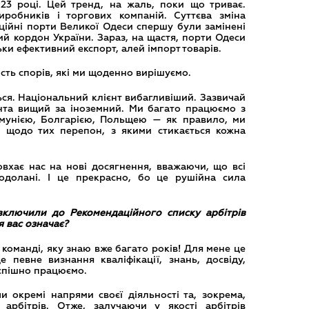
023 році. Цей тренд, на жаль, поки що триває.
иробників і торгових компаній. Суттєва зміна
ційні порти Великої Одеси спершу були замінені
ний кордон України. Зараз, на щастя, порти Одеси
ки ефективний експорт, алей імпорт товарів.
ість спорів, які ми щоденно вирішуємо.
ться. Національний клієнт вибагливіший. Зазвичай
єнта вищий за іноземний. Ми багато працюємо з
умунією, Болгарією, Польщею — як правило, ми
а щодо тих перепон, з якими стикається кожна
вхає нас на нові досягнення, вважаючи, що всі
долані. І це прекрасно, бо це рушійна сила
включили до Рекомендаційного списку арбітрів
 вас означає?
команді, яку знаю вже багато років! Для мене це
 певне визнання кваліфікації, знань, досвіду,
успішно працюємо.
 окремі напрями своєї діяльності та, зокрема,
рбітрів. Отже, залучаючи у якості арбітрів