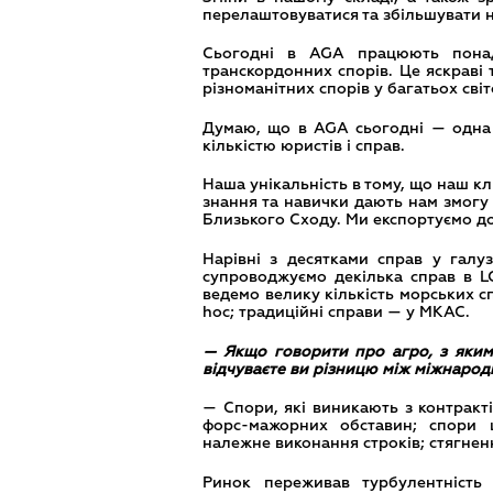
перелаштовуватися та збільшувати 
Сьогодні в AGA працюють понад
транскордонних спорів. Це яскраві 
різноманітних спорів у багатьох сві
Думаю, що в AGA сьогодні — одна 
кількістю юристів і справ.
Наша унікальність в тому, що наш клі
знання та навички дають нам змогу 
Близького Сходу. Ми експортуємо до
Нарівні з десятками справ у гал
супроводжуємо декілька справ в LCI
ведемо велику кількість морських сп
hoc; традиційні справи — у МКАС.
— Якщо говорити про агро, з яким
відчуваєте ви різницю між міжнарод
— Спори, які виникають з контракті
форс-мажорних обставин; спори щ
належне виконання строків; стягненн
Ринок переживав турбулентність