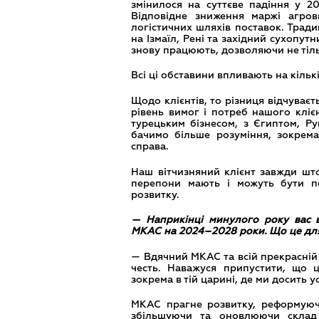
змінилося на суттєве падіння у 2
Відповідне зниження маржі агров
логістичних шляхів поставок. Тради
на Ізмаїл, Рені та західний сухопут
знову працюють, дозволяючи не тіль
Всі ці обставини впливають на кільк
Щодо клієнтів, то різниця відчуває
рівень вимог і потреб нашого клі
турецьким бізнесом, з Єгиптом, Р
бачимо більше розуміння, зокрем
справа.
Наш вітчизняний клієнт завжди што
перепони мають і можуть бути по
розвитку.
— Наприкінці минулого року вас 
МКАС на 2024–2028 роки. Що це для
— Вдячний МКАС та всій прекрасній 
честь. Наважуся припустити, що це
зокрема в тій царині, де ми досить 
МКАС прагне розвитку, реформуючи
збільшуючи та оновлюючи склад а