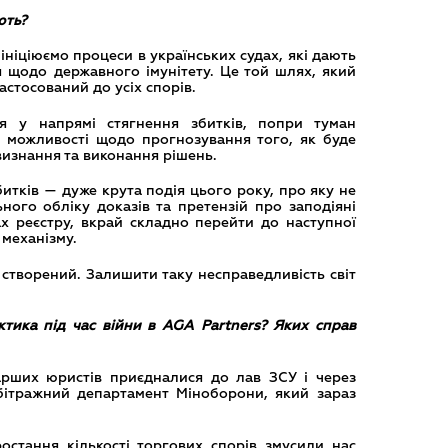
ють?
ініціюємо процеси в українських судах, які дають
 щодо державного імунітету. Це той шлях, який
астосований до усіх спорів.
я у напрямі стягнення збитків, попри туман
і можливості щодо прогнозування того, як буде
изнання та виконання рішень.
тків — дуже крута подія цього року, про яку не
ного обліку доказів та претензій про заподіяні
х реєстру, вкрай складно перейти до наступної
 механізму.
створений. Залишити таку несправедливість світ
тика під час війни в AGA Partners? Яких справ
арших юристів приєдналися до лав ЗСУ і через
бітражний департамент Міноборони, який зараз
остання кількості торгових спорів змусили нас