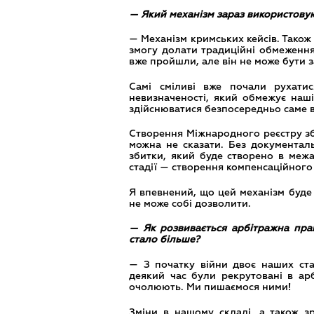
— Який механізм зараз використову
— Механізм кримських кейсів. Також 
змогу долати традиційні обмеження
вже пройшли, але він не може бути з
Самі сміливі вже почали рухатис
невизначеності, який обмежує наш
здійснюватися безпосередньо саме в
Створення Міжнародного реєстру зби
можна не сказати. Без документаль
збитки, який буде створено в межа
стадії — створення компенсаційного
Я впевнений, що цей механізм буде 
не може собі дозволити.
— Як розвивається арбітражна прак
стало більше?
— З початку війни двоє наших ст
деякий час були рекрутовані в ар
очолюють. Ми пишаємося ними!
Зміни в нашому складі, а також зр