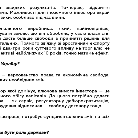
 швидких результатів. По-перше, відкриття
ями. Можливості для іноземного інвестора вкрай
зики, особливо під час війни.
нального виробника, який, найімовірніше,
вати землю, що він обробляє, у свою власність.
и дасть більше свободи в прийнятті рішень для
тальних. Прямого зв’язку зі зростанням експорту
 два-три роки суттєвого впливу на торгівлю не
спективі найближчих 10 років, точно матиме ефект.
 Україну?
 — верховенство права та економічна свобода.
аких необхідних змін.
ор якої домінує, ключова вимога інвестора — це
льного обігу капіталів. До цього потрібно додати
ва — як сервіс; регуляторну дебюрократизацію,
рудових відносинах — свободу договору тощо.
насправді потребує фундаментальних змін на всіх
же бути роль держави?