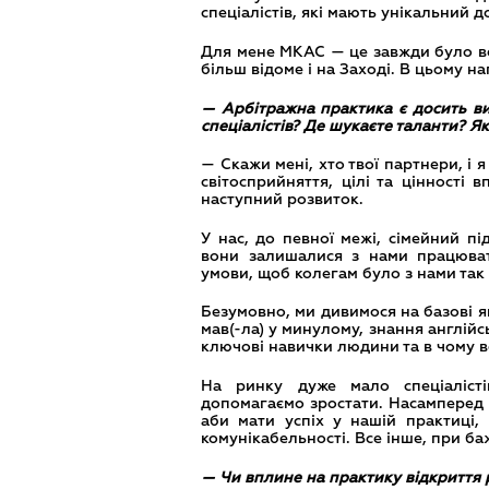
спеціалістів, які мають унікальний дос
Для мене МКАС — це завжди було вели
більш відоме і на Заході. В цьому н
— Арбітражна практика є досить ви
спеціалістів? Де шукаєте таланти? Я
— Скажи мені, хто твої партнери, і я
світосприйняття, цілі та цінності 
наступний розвиток.
У нас, до певної межі, сімейний п
вони залишалися з нами працюват
умови, щоб колегам було з нами так
Безумовно, ми дивимося на базові яко
мав(-ла) у минулому, знання англій
ключові навички людини та в чому 
На ринку дуже мало спеціаліст
допомагаємо зростати. Насамперед п
аби мати успіх у нашій практиці, 
комунікабельності. Все інше, при ба
— Чи вплине на практику відкриття 