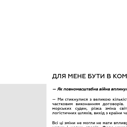
ДЛЯ МЕНЕ БУТИ В КОМ
— Як повномасштабна війна вплинул
— Ми стикнулися з великою кількіс
частковим виконанням договорів. 
морських суден, різка зміна св
логістичних шляхів, вихід з країни ч
Всі ці зміни не могли не мати впли