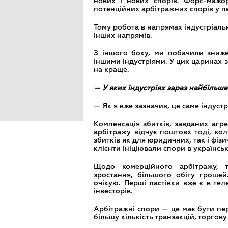
нових і нових спорів. Форс-мажо
потенційних арбітражних спорів у п
Тому робота в напрямах індустріальн
інших напрямів.
З іншого боку, ми побачили знижен
іншими індустріями. У цих царинах з
на краще.
— У яких індустріях зараз найбільше
— Як я вже зазначив, це саме індустр
Компенсація збитків, завданих агр
арбітражу відчує поштовх тоді, к
збитків як для юридичних, так і фіз
клієнти ініціювали спори в українсь
Щодо комерційного арбітражу, т
зростання, більшого обігу гроше
очікую. Перші ластівки вже є в тел
інвесторів.
Арбітражні спори — це має бути пер
більшу кількість транзакцій, торгов