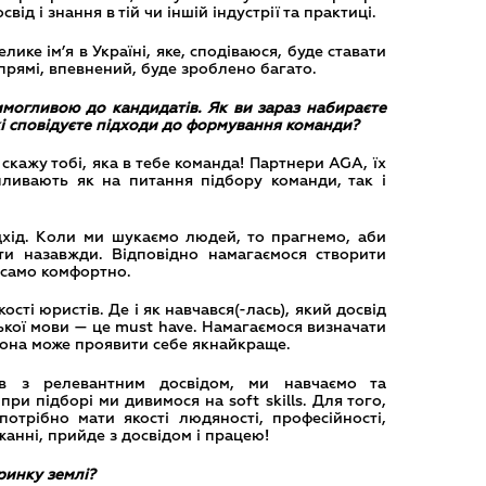
від і знання в тій чи іншій індустрії та практиці.
ке ім’я в Україні, яке, сподіваюся, буде ставати
апрямі, впевнений, буде зроблено багато.
могливою до кандидатів. Як ви зараз набираєте
кі сповідуєте підходи до формування команди?
 скажу тобі, яка в тебе команда! Партнери AGA, їх
впливають як на питання підбору команди, так і
ідхід. Коли ми шукаємо людей, то прагнемо, аби
и назавжди. Відповідно намагаємося створити
 само комфортно.
сті юристів. Де і як навчався(-лась), який досвід
ської мови — це must have. Намагаємося визначати
вона може проявити себе якнайкраще.
ів з релевантним досвідом, ми навчаємо та
ри підборі ми дивимося на soft skills. Для того,
потрібно мати якості людяності, професійності,
жанні, прийде з досвідом і працею!
ринку землі?