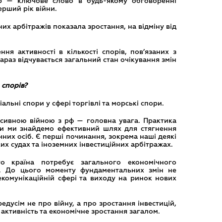
р — ключове слово в будь-якому обговоренні
ерший рік війни.
их арбітражів показала зростання, на відміну від
ня активності в кількості спорів, пов’язаних з
араз відчувається загальний стан очікування змін
 спорів?
іальні спори у сфері торгівлі та морські спори.
есивною війною з рф — головна увага. Практика
оли ми знайдемо ефективний шлях для стягнення
ичних осіб. Є перші починання, зокрема наші деякі
ких судах та іноземних інвестиційних арбітражах.
о країна потребує загального економічного
й. До цього моменту фундаментальних змін не
екомунікаційній сфері та виходу на ринок нових
едусім не про війну, а про зростання інвестицій,
у активність та економічне зростання загалом.