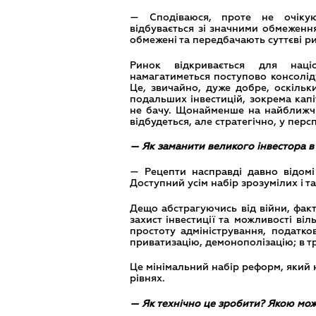
— Сподіваюся, проте не очікую
відбувається зі значними обмеженн
обмежені та передбачають суттєві ри
Ринок відкривається для націо
намагатиметься поступово консоліду
Це, звичайно, дуже добре, оскільк
подальших інвестицій, зокрема капі
не бачу. Щонайменше на найближчі
відбудеться, але стратегічно, у пер
— Як заманити великого інвестора в
— Рецепти насправді давно відомі
Доступний усім набір зрозумілих і т
Дещо абстрагуючись від війни, факт
захист інвестиції та можливості ві
простоту адміністрування, податко
приватизацію, демонополізацію; в т
Це мінімальний набір реформ, який 
рівнях.
— Як технічно це зробити? Якою мо